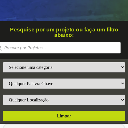
Pesquise por um projeto ou faça um filtro
abaixo:
Limpar