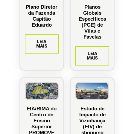
Plano Diretor
Planos
da Fazenda
Globais
Capitão
Específicos
Eduardo
(PGE) de
Vilas e
Favelas
LEIA
MAIS
LEIA
MAIS
EIA/RIMA do
Estudo de
Centro de
Impacto de
Ensino
Vizinhança
Superior
(EIV) de
PROMOVE
shopping